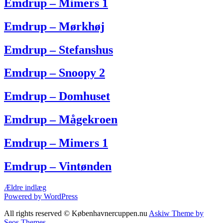
Emdrup – Mimers 1
Emdrup – Mørkhøj
Emdrup – Stefanshus
Emdrup – Snoopy 2
Emdrup – Domhuset
Emdrup – Mågekroen
Emdrup – Mimers 1
Emdrup – Vintønden
Navigation
Ældre indlæg
Powered by WordPress
til
All rights reserved © Københavnercuppen.nu
Askiw Theme by
indlæg
Seos Themes