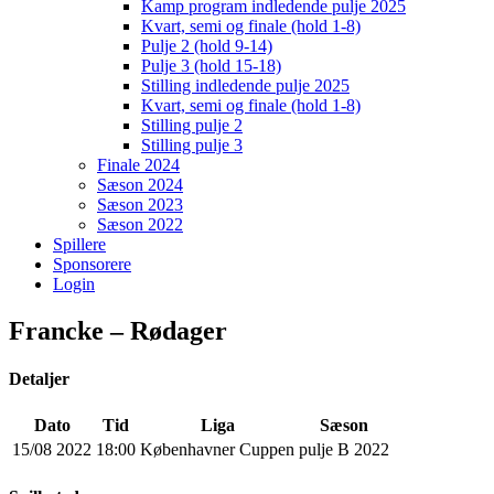
Kamp program indledende pulje 2025
Kvart, semi og finale (hold 1-8)
Pulje 2 (hold 9-14)
Pulje 3 (hold 15-18)
Stilling indledende pulje 2025
Kvart, semi og finale (hold 1-8)
Stilling pulje 2
Stilling pulje 3
Finale 2024
Sæson 2024
Sæson 2023
Sæson 2022
Spillere
Sponsorere
Login
Francke – Rødager
Detaljer
Dato
Tid
Liga
Sæson
15/08 2022
18:00
Københavner Cuppen
pulje B 2022