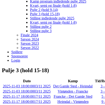
Kamp program indledende pulje 2025
Kvart, semi og finale (hold 1-8)
Pulje 2 (hold 9-14)
Pulje 3 (hold 15-18)
Stilling indledende pulje 2025
Kvart, semi og finale (hold 1-8)
Stilling pulje 2
Stilling pulje 3
Finale 2024
Sæson 2024
Sæson 2023
Sæson 2022
Spillere
Sponsorere
Login
Pulje 3 (hold 15-18)
Dato
Kamp
Tid/Re
2025-11-03 18:00:00
03/11 2025
Det Gamle Sted - Heimdal
3 -
2025-11-03 18:00:00
03/11 2025
Vintønden - Francke
3 -
2025-11-17 18:00:00
17/11 2025
Francke - Det Gamle Sted
5 
2025-11-17 18:00:00
17/11 2025
Heimdal - Vintønden
9 