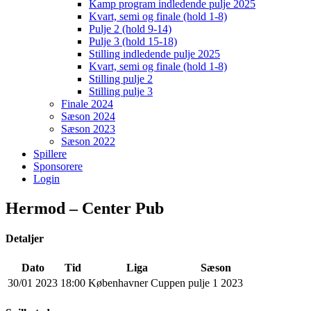
Kamp program indledende pulje 2025
Kvart, semi og finale (hold 1-8)
Pulje 2 (hold 9-14)
Pulje 3 (hold 15-18)
Stilling indledende pulje 2025
Kvart, semi og finale (hold 1-8)
Stilling pulje 2
Stilling pulje 3
Finale 2024
Sæson 2024
Sæson 2023
Sæson 2022
Spillere
Sponsorere
Login
Hermod – Center Pub
Detaljer
Dato
Tid
Liga
Sæson
30/01 2023
18:00
Københavner Cuppen
pulje 1 2023