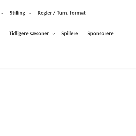
Stilling
Regler / Turn. format
Tidligere sæsoner
Spillere
Sponsorere