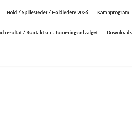
Hold / Spillesteder / Holdledere 2026
Kampprogram
d resultat / Kontakt opl. Turneringsudvalget
Downloads