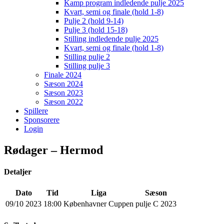
Kamp program indledende pulje 2025
Kvart, semi og finale (hold 1-8)
Pulje 2 (hold 9-14)
Pulje 3 (hold 15-18)
Stilling indledende pulje 2025
Kvart, semi og finale (hold 1-8)
Stilling pulje 2
Stilling pulje 3
Finale 2024
Sæson 2024
Sæson 2023
Sæson 2022
Spillere
Sponsorere
Login
Rødager – Hermod
Detaljer
Dato
Tid
Liga
Sæson
09/10 2023
18:00
Københavner Cuppen
pulje C 2023