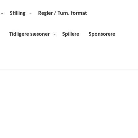
Stilling
Regler / Turn. format
Tidligere sæsoner
Spillere
Sponsorere