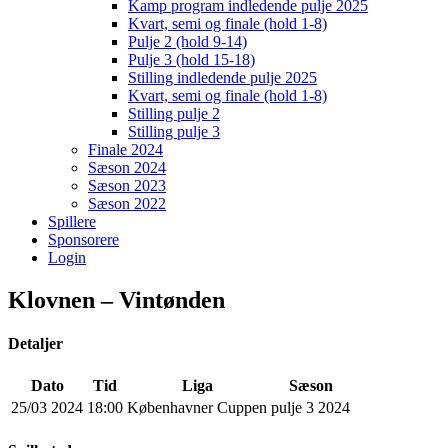
Kamp program indledende pulje 2025
Kvart, semi og finale (hold 1-8)
Pulje 2 (hold 9-14)
Pulje 3 (hold 15-18)
Stilling indledende pulje 2025
Kvart, semi og finale (hold 1-8)
Stilling pulje 2
Stilling pulje 3
Finale 2024
Sæson 2024
Sæson 2023
Sæson 2022
Spillere
Sponsorere
Login
Klovnen – Vintønden
Detaljer
Dato
Tid
Liga
Sæson
25/03 2024
18:00
Københavner Cuppen
pulje 3 2024