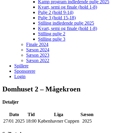
Kamp program indledende pulje 2025
Kvart, semi og finale (hold 1-8)
Pulje 2 (hold 9-14)
Pulje 3 (hold 15-18)
Stilling indledende pulje 2025
Kvart, semi og finale (hold 1-8)
Stilling pulje 2
Stilling pulje 3
Finale 2024
Sæson 2024
Sæson 2023
Sæson 2022
Spillere
Sponsorere
Login
Domhuset 2 – Mågekroen
Detaljer
Dato
Tid
Liga
Sæson
27/01 2025
18:00
Københavner Cuppen
2025