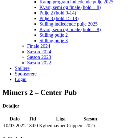
Kamp program indledende pulje 2025
Kvart, semi og finale (hold 1-8)
Pulje 2 (hold 9-14)
Pulje 3 (hold 15-18)
Stilling indledende pulje 2025
Kvart, semi og finale (hold 1-8)
Stilling pulje 2
Stilling pulje 3
Finale 2024
Sæson 2024
Sæson 2023
Sæson 2022
Spillere
Sponsorere
Login
Mimers 2 – Center Pub
Detaljer
Dato
Tid
Liga
Sæson
10/03 2025
18:00
Københavner Cuppen
2025