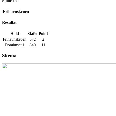
Spillested
Frihavnskroen
Resultat
Hold
Stafet
Point
Frihavnskroen
572
2
Domhuset 1
840
11
Skema