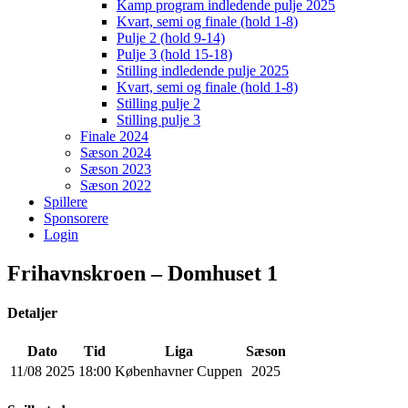
Kamp program indledende pulje 2025
Kvart, semi og finale (hold 1-8)
Pulje 2 (hold 9-14)
Pulje 3 (hold 15-18)
Stilling indledende pulje 2025
Kvart, semi og finale (hold 1-8)
Stilling pulje 2
Stilling pulje 3
Finale 2024
Sæson 2024
Sæson 2023
Sæson 2022
Spillere
Sponsorere
Login
Frihavnskroen – Domhuset 1
Detaljer
Dato
Tid
Liga
Sæson
11/08 2025
18:00
Københavner Cuppen
2025