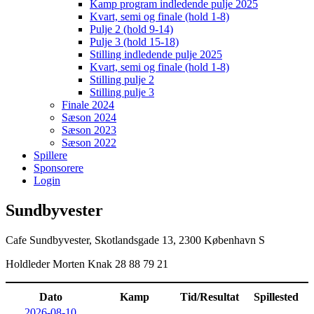
Kamp program indledende pulje 2025
Kvart, semi og finale (hold 1-8)
Pulje 2 (hold 9-14)
Pulje 3 (hold 15-18)
Stilling indledende pulje 2025
Kvart, semi og finale (hold 1-8)
Stilling pulje 2
Stilling pulje 3
Finale 2024
Sæson 2024
Sæson 2023
Sæson 2022
Spillere
Sponsorere
Login
Sundbyvester
Cafe Sundbyvester, Skotlandsgade 13, 2300 København S
Holdleder Morten Knak 28 88 79 21
Dato
Kamp
Tid/Resultat
Spillested
2026-08-10