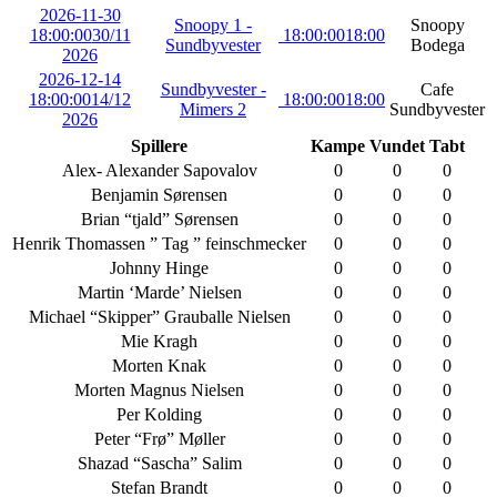
2026-11-30
Snoopy 1 -
Snoopy
18:00:00
30/11
18:00:00
18:00
Sundbyvester
Bodega
2026
2026-12-14
Sundbyvester -
Cafe
18:00:00
14/12
18:00:00
18:00
Mimers 2
Sundbyvester
2026
Spillere
Kampe
Vundet
Tabt
Alex- Alexander Sapovalov
0
0
0
Benjamin Sørensen
0
0
0
Brian “tjald” Sørensen
0
0
0
Henrik Thomassen ” Tag ” feinschmecker
0
0
0
Johnny Hinge
0
0
0
Martin ‘Marde’ Nielsen
0
0
0
Michael “Skipper” Grauballe Nielsen
0
0
0
Mie Kragh
0
0
0
Morten Knak
0
0
0
Morten Magnus Nielsen
0
0
0
Per Kolding
0
0
0
Peter “Frø” Møller
0
0
0
Shazad “Sascha” Salim
0
0
0
Stefan Brandt
0
0
0