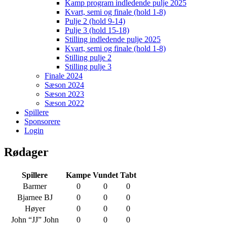
Kamp program indledende pulje 2025
Kvart, semi og finale (hold 1-8)
Pulje 2 (hold 9-14)
Pulje 3 (hold 15-18)
Stilling indledende pulje 2025
Kvart, semi og finale (hold 1-8)
Stilling pulje 2
Stilling pulje 3
Finale 2024
Sæson 2024
Sæson 2023
Sæson 2022
Spillere
Sponsorere
Login
Rødager
Spillere
Kampe
Vundet
Tabt
Barmer
0
0
0
Bjarnee BJ
0
0
0
Høyer
0
0
0
John “JJ” John
0
0
0