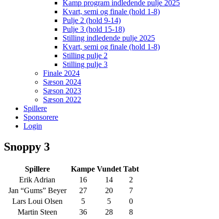
Kamp program indledende pulje 2025
Kvart, semi og finale (hold 1-8)
Pulje 2 (hold 9-14)
Pulje 3 (hold 15-18)
Stilling indledende pulje 2025
Kvart, semi og finale (hold 1-8)
Stilling pulje 2
Stilling pulje 3
Finale 2024
Sæson 2024
Sæson 2023
Sæson 2022
Spillere
Sponsorere
Login
Snoppy 3
Spillere
Kampe
Vundet
Tabt
Erik Adrian
16
14
2
Jan “Gums” Beyer
27
20
7
Lars Loui Olsen
5
5
0
Martin Steen
36
28
8