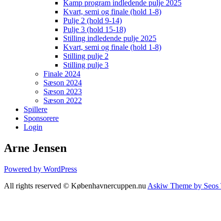
Kamp program indledende pulje 2025
Kvart, semi og finale (hold 1-8)
Pulje 2 (hold 9-14)
Pulje 3 (hold 15-18)
Stilling indledende pulje 2025
Kvart, semi og finale (hold 1-8)
Stilling pulje 2
Stilling pulje 3
Finale 2024
Sæson 2024
Sæson 2023
Sæson 2022
Spillere
Sponsorere
Login
Arne Jensen
Powered by WordPress
All rights reserved © Københavnercuppen.nu
Askiw Theme by Seos