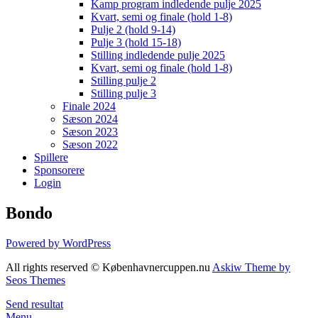
Kamp program indledende pulje 2025
Kvart, semi og finale (hold 1-8)
Pulje 2 (hold 9-14)
Pulje 3 (hold 15-18)
Stilling indledende pulje 2025
Kvart, semi og finale (hold 1-8)
Stilling pulje 2
Stilling pulje 3
Finale 2024
Sæson 2024
Sæson 2023
Sæson 2022
Spillere
Sponsorere
Login
Bondo
Powered by WordPress
All rights reserved © Københavnercuppen.nu
Askiw Theme by
Seos Themes
Send resultat
Menu