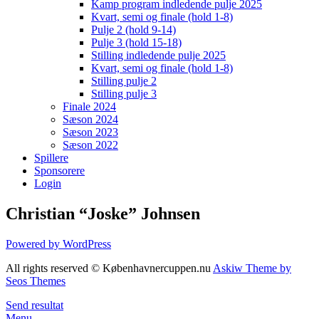
Kamp program indledende pulje 2025
Kvart, semi og finale (hold 1-8)
Pulje 2 (hold 9-14)
Pulje 3 (hold 15-18)
Stilling indledende pulje 2025
Kvart, semi og finale (hold 1-8)
Stilling pulje 2
Stilling pulje 3
Finale 2024
Sæson 2024
Sæson 2023
Sæson 2022
Spillere
Sponsorere
Login
Christian “Joske” Johnsen
Powered by WordPress
All rights reserved © Københavnercuppen.nu
Askiw Theme by
Seos Themes
Send resultat
Menu