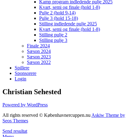
Kamp program indledende pulje 2025
Kvart, semi og finale (hold 1-8)
Pulje 2 (hold 9-14)
Pulje 3 (hold 15-18)
Stilling indledende pulje 2025
Kvart, semi og finale (hold 1-8)
Stilling pulje 2
Stilling pulje 3
Finale 2024
Sæson 2024
Sæson 2023
Sæson 2022
Spillere
Sponsorere
Login
Christian Sehested
Powered by WordPress
All rights reserved © Københavnercuppen.nu
Askiw Theme by
Seos Themes
Send resultat
Menu