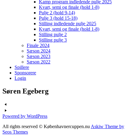
Kamp program indledende pulje 2025
Kvart, semi og finale (hold 1-8)
Pulje 2 (hold 9-14)
Pulje 3 (hold 15-18)
Stilling indledende pulje 2025
Kvart, semi og finale (hold 1-8)
Stilling pulje 2
Stilling pulje 3
Finale 2024
Sæson 2024
Sæson 2023
Sæson 2022
Spillere
Sponsorere
Login
Søren Egeberg
Powered by WordPress
All rights reserved © Københavnercuppen.nu
Askiw Theme by
Seos Themes