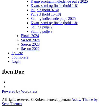
Kamp program indledende pulje 2025
Kvart, semi og finale (hold 1-8)
Pulje 2 (hold 9-14)
Pulje 3 (hold 15-18)
Stilling indledende pulje 2025
Kvart, semi og finale (hold 1-8)
Stilling pulje 2
Stilling pulje 3
Finale 2024
Sæson 2024
Sæson 2023
Sæson 2022
Spillere
Sponsorere
Login
Iben Due
Powered by WordPress
All rights reserved © Københavnercuppen.nu
Askiw Theme by
Seos Themes