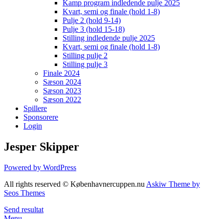
Kamp program indledende pulje 2025
Kvart, semi og finale (hold 1-8)
Pulje 2 (hold 9-14)
Pulje 3 (hold 15-18)
Stilling indledende pulje 2025
Kvart, semi og finale (hold 1-8)
Stilling pulje 2
Stilling pulje 3
Finale 2024
Sæson 2024
Sæson 2023
Sæson 2022
Spillere
Sponsorere
Login
Jesper Skipper
Powered by WordPress
All rights reserved © Københavnercuppen.nu
Askiw Theme by
Seos Themes
Send resultat
Menu