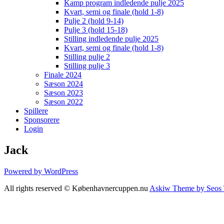
Kamp program indledende pulje 2025
Kvart, semi og finale (hold 1-8)
Pulje 2 (hold 9-14)
Pulje 3 (hold 15-18)
Stilling indledende pulje 2025
Kvart, semi og finale (hold 1-8)
Stilling pulje 2
Stilling pulje 3
Finale 2024
Sæson 2024
Sæson 2023
Sæson 2022
Spillere
Sponsorere
Login
Jack
Powered by WordPress
All rights reserved © Københavnercuppen.nu
Askiw Theme by Seos