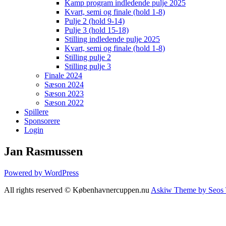
Kamp program indledende pulje 2025
Kvart, semi og finale (hold 1-8)
Pulje 2 (hold 9-14)
Pulje 3 (hold 15-18)
Stilling indledende pulje 2025
Kvart, semi og finale (hold 1-8)
Stilling pulje 2
Stilling pulje 3
Finale 2024
Sæson 2024
Sæson 2023
Sæson 2022
Spillere
Sponsorere
Login
Jan Rasmussen
Powered by WordPress
All rights reserved © Københavnercuppen.nu
Askiw Theme by Seos