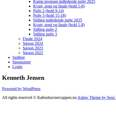
Kamp program indledende pulje 2025
Kvart, semi og finale (hold 1-8)
Pulje 2 (hold 9-14)
Pulje 3 (hold 15-18)
Stilling indledende pulje 2025
Kvart, semi og finale (hold 1-8)
Stilling pulje 2
Stilling pulje 3
Finale 2024
Sæson 2024
Sæson 2023
Sæson 2022
Spillere
Sponsorere
Login
Kenneth Jensen
Powered by WordPress
All rights reserved © Københavnercuppen.nu
Askiw Theme by Seos