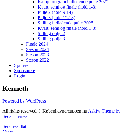
Kamp program indledende pulje 2025
Kvart, semi og finale (hold 1-8)
Pulje 2 (hold 9-14)
Pulje 3 (hold 15-18)
Stilling indledende pulje 2025
Kvart, semi og finale (hold 1-8)
Stilling pulje 2
Stilling pulje 3
Finale 2024
Sæson 2024
Sæson 2023
Sæson 2022
Spillere
Sponsorere
Login
Kenneth
Powered by WordPress
All rights reserved © Københavnercuppen.nu
Askiw Theme by
Seos Themes
Send resultat
Menu