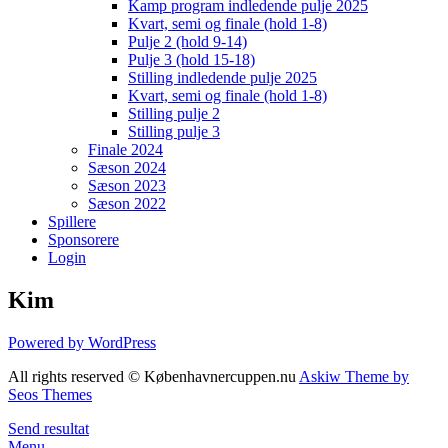
Kamp program indledende pulje 2025
Kvart, semi og finale (hold 1-8)
Pulje 2 (hold 9-14)
Pulje 3 (hold 15-18)
Stilling indledende pulje 2025
Kvart, semi og finale (hold 1-8)
Stilling pulje 2
Stilling pulje 3
Finale 2024
Sæson 2024
Sæson 2023
Sæson 2022
Spillere
Sponsorere
Login
Kim
Powered by WordPress
All rights reserved © Københavnercuppen.nu
Askiw Theme by
Seos Themes
Send resultat
Menu