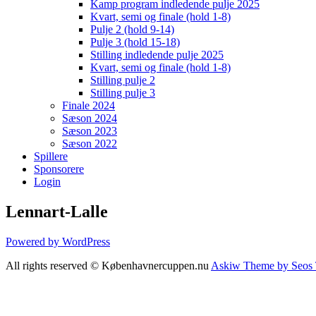
Kamp program indledende pulje 2025
Kvart, semi og finale (hold 1-8)
Pulje 2 (hold 9-14)
Pulje 3 (hold 15-18)
Stilling indledende pulje 2025
Kvart, semi og finale (hold 1-8)
Stilling pulje 2
Stilling pulje 3
Finale 2024
Sæson 2024
Sæson 2023
Sæson 2022
Spillere
Sponsorere
Login
Lennart-Lalle
Powered by WordPress
All rights reserved © Københavnercuppen.nu
Askiw Theme by Seos