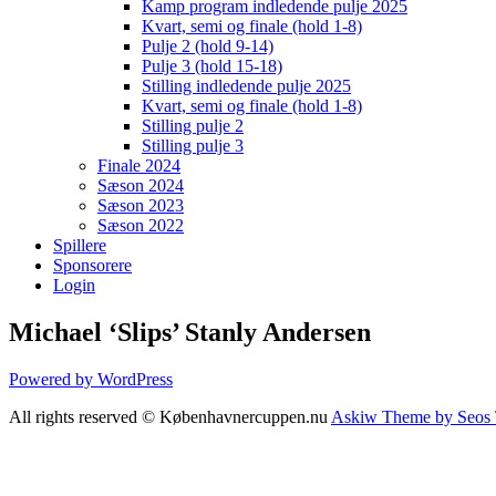
Kamp program indledende pulje 2025
Kvart, semi og finale (hold 1-8)
Pulje 2 (hold 9-14)
Pulje 3 (hold 15-18)
Stilling indledende pulje 2025
Kvart, semi og finale (hold 1-8)
Stilling pulje 2
Stilling pulje 3
Finale 2024
Sæson 2024
Sæson 2023
Sæson 2022
Spillere
Sponsorere
Login
Michael ‘Slips’ Stanly Andersen
Powered by WordPress
All rights reserved © Københavnercuppen.nu
Askiw Theme by Seos