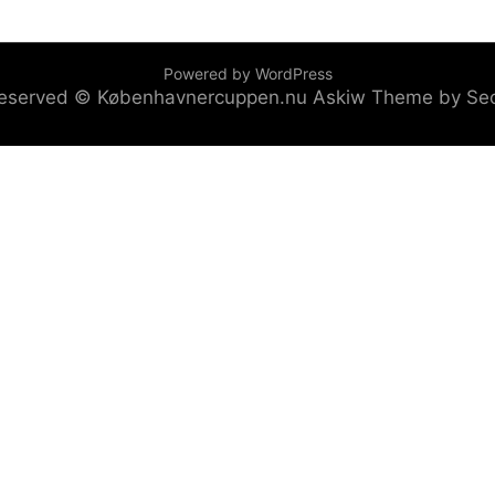
Powered by WordPress
s reserved © Københavnercuppen.nu
Askiw Theme by Se