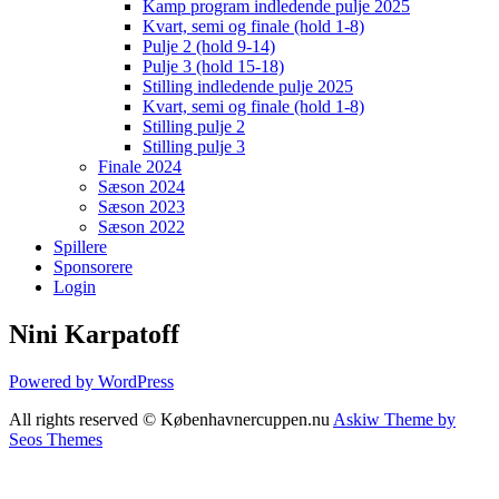
Kamp program indledende pulje 2025
Kvart, semi og finale (hold 1-8)
Pulje 2 (hold 9-14)
Pulje 3 (hold 15-18)
Stilling indledende pulje 2025
Kvart, semi og finale (hold 1-8)
Stilling pulje 2
Stilling pulje 3
Finale 2024
Sæson 2024
Sæson 2023
Sæson 2022
Spillere
Sponsorere
Login
Nini Karpatoff
Powered by WordPress
All rights reserved © Københavnercuppen.nu
Askiw Theme by
Seos Themes