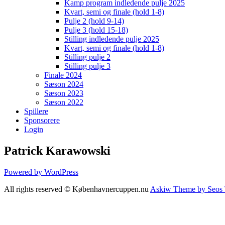
Kamp program indledende pulje 2025
Kvart, semi og finale (hold 1-8)
Pulje 2 (hold 9-14)
Pulje 3 (hold 15-18)
Stilling indledende pulje 2025
Kvart, semi og finale (hold 1-8)
Stilling pulje 2
Stilling pulje 3
Finale 2024
Sæson 2024
Sæson 2023
Sæson 2022
Spillere
Sponsorere
Login
Patrick Karawowski
Powered by WordPress
All rights reserved © Københavnercuppen.nu
Askiw Theme by Seos