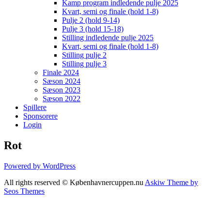
Kamp program indledende pulje 2025
Kvart, semi og finale (hold 1-8)
Pulje 2 (hold 9-14)
Pulje 3 (hold 15-18)
Stilling indledende pulje 2025
Kvart, semi og finale (hold 1-8)
Stilling pulje 2
Stilling pulje 3
Finale 2024
Sæson 2024
Sæson 2023
Sæson 2022
Spillere
Sponsorere
Login
Rot
Powered by WordPress
All rights reserved © Københavnercuppen.nu
Askiw Theme by
Seos Themes