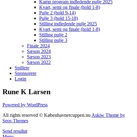
Kamp program indledende pulje 2025
Kvart, semi og finale (hold 1-8)
Pulje 2 (hold 9-14)
Pulje 3 (hold 15-18)
Stilling indledende pulje 2025
Kvart, semi og finale (hold 1-8)
Stilling pulje 2
Stilling pulje 3
Finale 2024
Sæson 2024
Sæson 2023
Sæson 2022
Spillere
Sponsorere
Login
Rune K Larsen
Powered by WordPress
All rights reserved © Københavnercuppen.nu
Askiw Theme by
Seos Themes
Send resultat
Menu