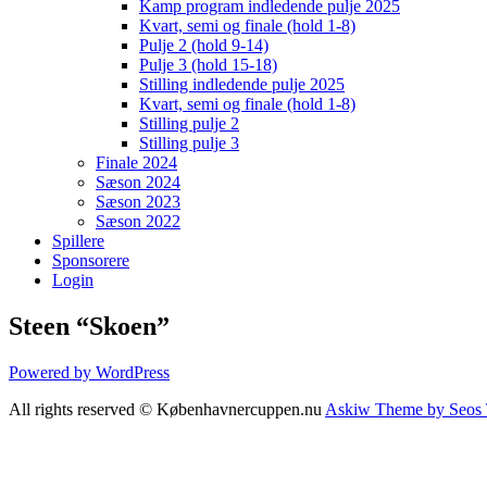
Kamp program indledende pulje 2025
Kvart, semi og finale (hold 1-8)
Pulje 2 (hold 9-14)
Pulje 3 (hold 15-18)
Stilling indledende pulje 2025
Kvart, semi og finale (hold 1-8)
Stilling pulje 2
Stilling pulje 3
Finale 2024
Sæson 2024
Sæson 2023
Sæson 2022
Spillere
Sponsorere
Login
Steen “Skoen”
Powered by WordPress
All rights reserved © Københavnercuppen.nu
Askiw Theme by Seos