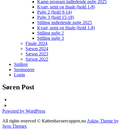
Kamp program indledende pulje 2025
Kvart, semi og finale (hold 1-8)
Pulje 2 (hold 9-14)
Pulje 3 (hold 15-18)
Stilling indledende pulje 2025
Kvart, semi og finale (hold 1-8)
Stilling pulje 2
Stilling pulje 3
Finale 2024
Sæson 2024
Sæson 2023
Sæson 2022
Spillere
Sponsorere
Login
Søren Post
Powered by WordPress
All rights reserved © Københavnercuppen.nu
Askiw Theme by
Seos Themes