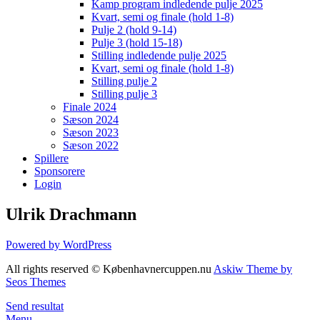
Kamp program indledende pulje 2025
Kvart, semi og finale (hold 1-8)
Pulje 2 (hold 9-14)
Pulje 3 (hold 15-18)
Stilling indledende pulje 2025
Kvart, semi og finale (hold 1-8)
Stilling pulje 2
Stilling pulje 3
Finale 2024
Sæson 2024
Sæson 2023
Sæson 2022
Spillere
Sponsorere
Login
Ulrik Drachmann
Powered by WordPress
All rights reserved © Københavnercuppen.nu
Askiw Theme by
Seos Themes
Send resultat
Menu