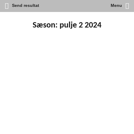
Send resultat
Menu
Skip
to
content
Sæson:
pulje 2 2024