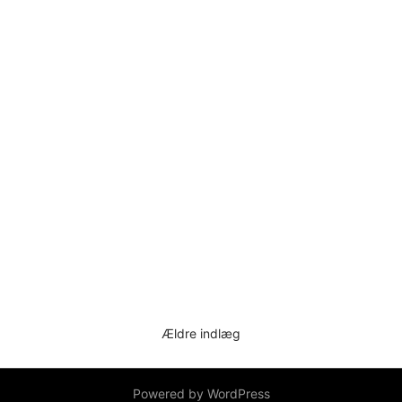
Ældre indlæg
Navigation
til
indlæg
Powered by WordPress