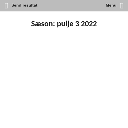
Send resultat
Menu
Skip
to
content
Sæson:
pulje 3 2022