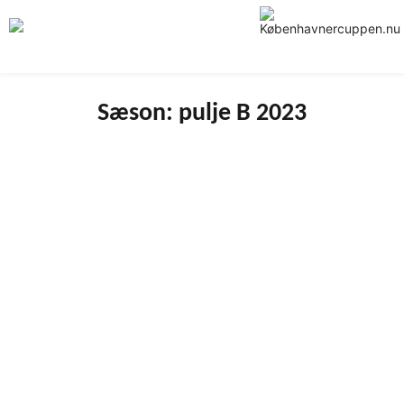
Skip
to
content
Sæson:
pulje B 2023