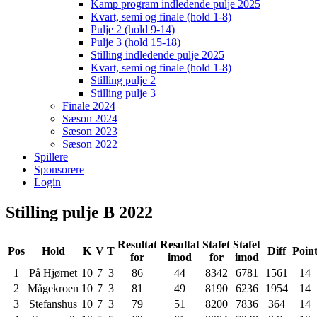
Kamp program indledende pulje 2025
Kvart, semi og finale (hold 1-8)
Pulje 2 (hold 9-14)
Pulje 3 (hold 15-18)
Stilling indledende pulje 2025
Kvart, semi og finale (hold 1-8)
Stilling pulje 2
Stilling pulje 3
Finale 2024
Sæson 2024
Sæson 2023
Sæson 2022
Spillere
Sponsorere
Login
Stilling pulje B 2022
Resultat
Resultat
Stafet
Stafet
Pos
Hold
K
V
T
Diff
Poin
for
imod
for
imod
1
På Hjørnet
10
7
3
86
44
8342
6781
1561
14
2
Mågekroen
10
7
3
81
49
8190
6236
1954
14
3
Stefanshus
10
7
3
79
51
8200
7836
364
14