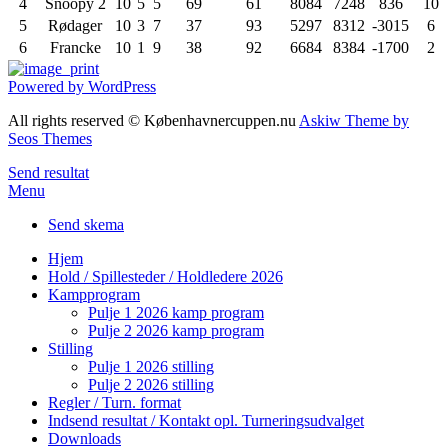
4
Snoopy 2
10
5
5
69
61
8084
7248
836
10
5
Rødager
10
3
7
37
93
5297
8312
-3015
6
6
Francke
10
1
9
38
92
6684
8384
-1700
2
Powered by WordPress
All rights reserved © Københavnercuppen.nu
Askiw Theme by
Seos Themes
Send resultat
Menu
Send skema
Hjem
Hold / Spillesteder / Holdledere 2026
Kampprogram
Pulje 1 2026 kamp program
Pulje 2 2026 kamp program
Stilling
Pulje 1 2026 stilling
Pulje 2 2026 stilling
Regler / Turn. format
Indsend resultat / Kontakt opl. Turneringsudvalget
Downloads