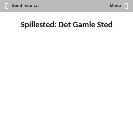
Send resultat
Menu
Skip
to
content
Spillested:
Det Gamle Sted