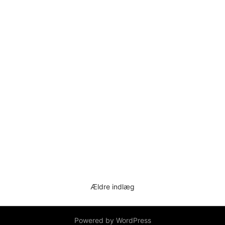
Ældre indlæg
Navigation
til
indlæg
Powered by WordPress