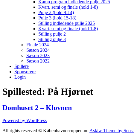
Kamp program indledende pulje 2025
Kvart, semi og finale (hold 1-8)
Pulje 2 (hold 9-14)
Pulje 3 (hold 15-18)
Stilling indledende pulje 2025
Kvart, semi og finale (hold 1-8)
Stilling pulje 2
Stilling pulje 3
Finale 2024
Sæson 2024
Sæson 2023
Sæson 2022
Spillere
Sponsorere
Login
Spillested:
På Hjørnet
Domhuset 2 – Klovnen
Powered by WordPress
All rights reserved © Københavnercuppen.nu
Askiw Theme by Seos